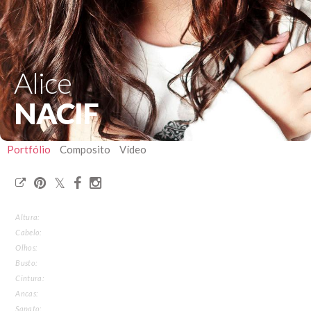
Alice
NACIF
Portfólio
Composito
Vídeo
Altura:
Cabelo:
Olhos:
Busto:
Cintura:
Ancas:
Sapato: