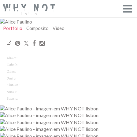
PAULINO
Portfólio
Composito
Vídeo
Altura:
Cabelo:
Olhos:
Busto:
Cintura:
Ancas:
Sapato: