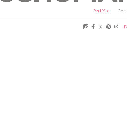
Portfólio
Comp
D