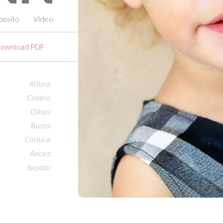
osito
Vídeo
ownload PDF
Altura:
Cabelo:
Olhos:
Busto:
Cintura:
Ancas:
Sapato: