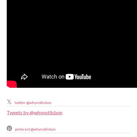
twitter @whynotlisbon
Tweets by @whynotlisbon
pinterest @whynotlisbon